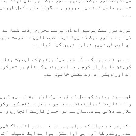
میلدینگ طور میک، بڑھیپہ طور میک اور علی آباد بگا
تعلیم حاصل کرنے پر مجبور ہے۔ گرلز مڈل سکول طورمی
ہے۔
پورے طور میک یونین اے ڈی پی سے محروم رکھا گیا ہے ،
گیا ہے ، طور میک کے روڈ عرصہ دس سالوں سے مرمت نہیں
ای ایس ٹی ٹیچر فراہم نہیں کیا گیا ہے۔
انہوں نے مزید کہا کہ طور میک یونین کو اچھوت بنادی
کرپشن کا بازار گرم ہے۔ ایمرجنسی کے نام پر ٹھیکوں 
اے اور دیگر ادارے مکمل خاموش ہے۔
طور میک یونین کونسل کے لیے ایک ایل ایچ ڈبلیو کی پ
والے فارسٹ ڈیپارٹمنٹ سے داسو کے غریب شخص کو نوکری
ملازمت دلائی ہے دس سال سے براجمان فارسٹ انچارج را
بگاردو کے عوام کے مرضی و منشا کے بغیر آئل بلک ڈپو 
ہے۔ روندو کا آوا ہی آوا بگڑا ہوا ہے ایک تھیلہ آٹ ،