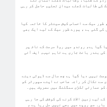
ردو کے طلباء وطالبات کھلے آسمان تلے
ک کی طالبات کھلے میدان تعلیم حاصل کر رہی
 طور میک سے احساس کیش سینٹر کا خاتمہ کیا
 کی گئی ہے ، پورے طور میک کے لیے ایک بھی
ا گیا ہے، روندو میں روڈ مرمت کے نام پر
کی بندر بانٹ جاری ہے تاہم نیب، ایف آئی
وسٹ نہیں دیا گیا ہے چھ سال سے ڈیوٹی دینے
 سے نکال کر راجہ صاحب نے اپنے سپورٹر کو
ت کو عمارتی لکڑی سمگلنگ میں مصروف ہیں۔
کے لیے زمین الاٹ کرنے کی کوشش کی جا رہی
ا بارہ سو روپے میں بھی نہیں مل رہا ہے