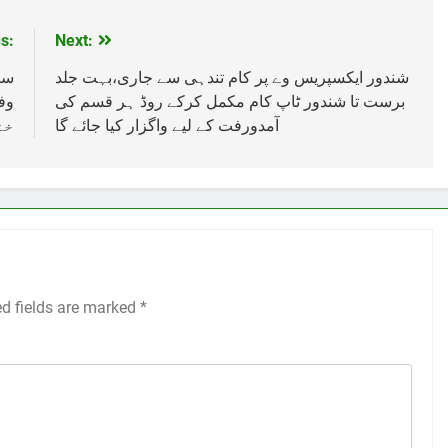
s:
Next:
شندور ایکسپریس وے پر کام تندہی سے جاری،بہت جلد
سپ
برست تا شندور ٹاپ کام مکمل کرکے روڈ ہر قسم کی
آمدورفت کے لیے واگزار کیا جائے گا
خت
ed fields are marked
*