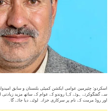
اسکردو: چئیرمین عوامی ایکشن کمیٹی بلتستان و سابق امیدوار
سے گفتگوکرتے ہوئے کہا روندو کے عوام کے ساتھ مزید زیادتی 
اور روڈ مرمت کے نام پر سرکاری خزانہ لوٹنے دیا جائے گا۔