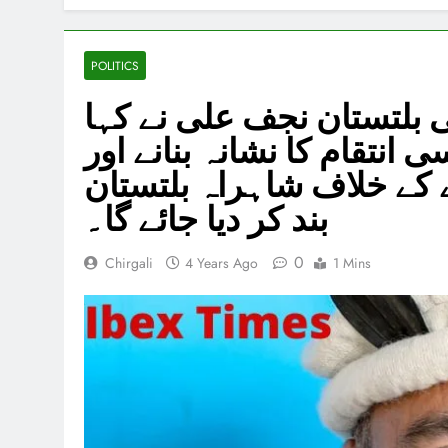
POLITICS
 بلتستان نجف علی نے کہا
انتقام کا نشانہ بنانے اور
 کے خلاف شاہراہ بلتستان
بند کر دیا جائے گا۔
0
Chirgali
4 Years Ago
1 Mins