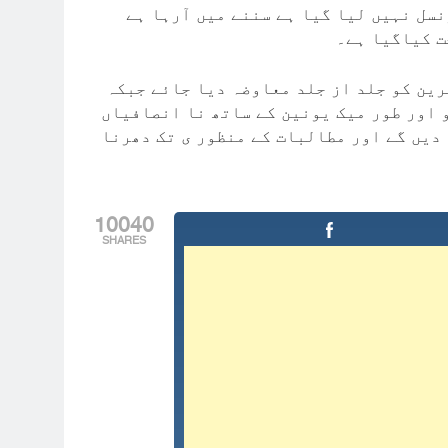
نسل نہیں لیا گیا ہے سننے میں آرہا ہے
ت کیاگیا ہے۔
ین کو جلد از جلد معاوضہ دیا جائے جبکہ
 اور طور میک یونین کے ساتھ نا انصافیاں
 دیں گے اور مطالبات کے منظور ی تک دھرنا
10040
SHARES