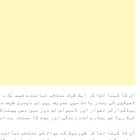
ان کا کہنا تھا کہ ایک طرف منتخب نمائندے فیس بُک  ،
ٹھیکوں کی بندر بانٹ میں مصروف ہیں تو دوسری طرف عو
ہیڈکوارٹر تھوار اور ڈمبواس اس دور میں بھی پینے کے
ٹرک روڈ جو ہمارے لئے زندگی اور موت کا مسئلہ ہے اسے
ان کا کہنا تھا کہ طورمیک کے عوام کو منتخب نمائندے 