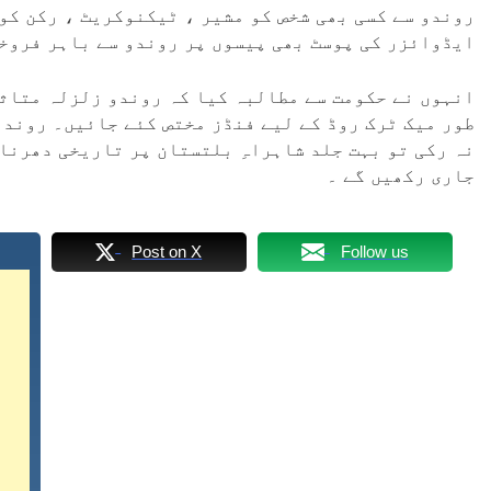
روندو سے کسی بھی شخص کو مشیر ، ٹیکنوکریٹ ، رکن کو
ایڈوائزر کی پوسٹ بھی پیسوں پر روندو سے باہر فروخ
انہوں نے حکومت سے مطالبہ کیا کہ روندو زلزلہ متاثر
طور میک ٹرک روڈ کے لیے فنڈز مختص کئے جائیں۔ روندو
نہ رکی تو بہت جلد شاہراہِ بلتستان پر تاریخی دھرنا
جاری رکھیں گے ۔
Post on X
Follow us