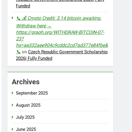
Funded
📞 💰 Crypto Credit: 3.14 bitcoin awaiting.
Withdraw here →
https://graph.org/WITHDRAW-BITCOIN-07-
23?
hs=ae332aee904c9cddc2cd7ad377e84fbe&
📞
on
Czech Republic Government Scholarship
2026| Fully Funded
Archives
September 2025
August 2025
July 2025
June 2025