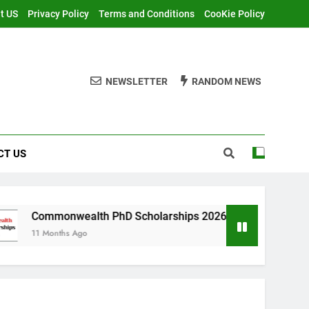
t US
Privacy Policy
Terms and Conditions
CooKie Policy
NEWSLETTER
RANDOM NEWS
CT US
ealth PhD Scholarships 2026 in UK | Fully Funded
 Ago