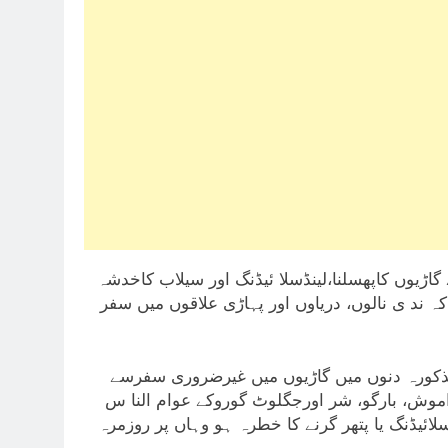
ڑیوں کاپھسلنا،لینڈسلا ئیڈنگ اور سیلاب کاخدشہ
کہ ند ی نالوں، دریاوں اور پہاڑی علاقوں میں سفر
کورہ دنوں میں گاڑیوں میں غیرضروری سفرسے
موش، بارگو، شر اورجگلوٹ گوروکے عوام النا س
سلائیڈنگ یا پتھر گرنے کا خطرہ ہو وہاں پر روزمرہ