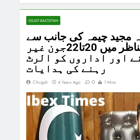
GILGIT-BALTISTAN
ہ مجید چیمہ کی جانب سے
تیز بارشوں کی پیش گوئی کے تناظر میں 20تا22جون غیر
ے اور اداروں کو الرٹ
رہنے کی ہدایات
0
Chirgali
4 Years Ago
1 Mins