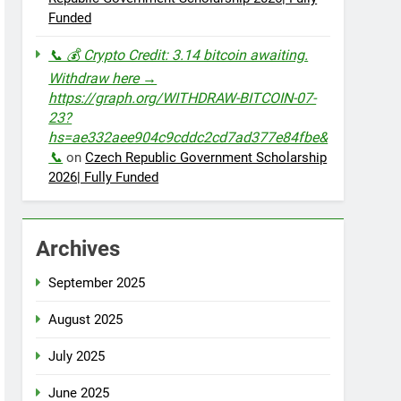
Funded
📞 💰 Crypto Credit: 3.14 bitcoin awaiting.
Withdraw here →
https://graph.org/WITHDRAW-BITCOIN-07-
23?
hs=ae332aee904c9cddc2cd7ad377e84fbe&
📞
on
Czech Republic Government Scholarship
2026| Fully Funded
Archives
September 2025
August 2025
July 2025
June 2025