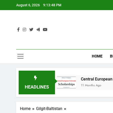
Skip
August 6, 2026
9:13:49 PM
to
content
HOME
B
n Australia
Central European University (CEU
11 Months Ago
HEADLINES
Home
Gilgit-Baltistan