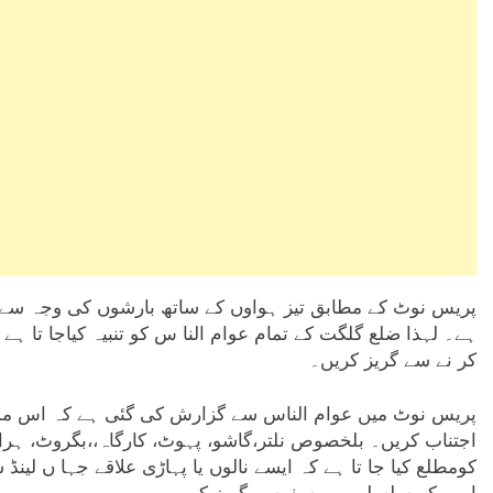
پریس نوٹ کے مطابق تیز ہواوں کے ساتھ بارشوں کی وجہ سے گا
ہے۔ لہذا ضلع گلگت کے تمام عوام النا س کو تنبیہ کیاجا تا ہے 
کر نے سے گریز کریں۔
پریس نوٹ میں عوام الناس سے گزارش کی گئی ہے کہ اس مذ
اجتناب کریں۔ بلخصوص نلتر،گاشو، پہوٹ، کارگاہ،،بگروٹ، ہرا
کومطلع کیا جا تا ہے کہ ایسے نالوں یا پہاڑی علاقے جہا ں لینڈ 