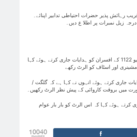
 قریب رہائش پذیر حضرات احتیاطی تدابیر اپنائے۔
رجہ زیل نمبرات پر اطلا ع دیں۔
ڈپٹی کمشنر اسامہ مجید چیمہ نے پاور اینڈ بی اینڈ آر اور ریسکیو 1122 کے افسران کو ہدایات جاری کرتے ہوئے کہا
شینری اور اسٹاف کو الرٹ رکھے
یات جاری کرتے ہوئے انہوں نے کہا ہے کہ گلگت
رت میں بروقت کاروائی کے پیش نظر الرٹ رکھیں۔
ی کرتے ہوئے کہا کہ اس الرٹ کو بار بار عوام
10040
SHARES