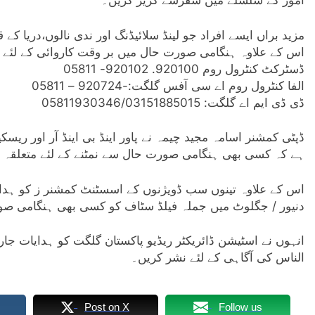
امور کے سلسلے میں سفرسے گریز کریں۔
مزید براں ایسے افراد جو لینڈ سلائیڈنگ اور ندی نالوں،دریا کے
اس کے علاوہ ہنگامی صورت حال میں بر وقت کاروائی کے لئے د
ڈسٹرکٹ کنٹرول روم 920100. 920102- 05811
الفا کنٹرول روم اے سی آفس گلگت:-920724 – 05811
ڈی ڈی ایم اے گلگت: 05811930346/03151885015
ہے کہ کسی بھی ہنگامی صورت حال سے نمٹنے کے لئے متعلقہ م
اس کے علاوہ تینوں سب ڈویژنوں کے اسسٹنٹ کمشنر ز کو ہدا /
دنیور / جگلوٹ میں جملہ فیلڈ سٹاف کو کسی بھی ہنگامی صو
انہوں نے اسٹیشن ڈائریکٹر ریڈیو پاکستان گلگت کو ہدایات جار
الناس کی آگاہی کے لئے نشر کریں۔
Post on X
Follow us