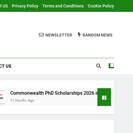
t US
Privacy Policy
Terms and Conditions
CooKie Policy
NEWSLETTER
RANDOM NEWS
CT US
th PhD Scholarships 2026 in UK | Fully Funded