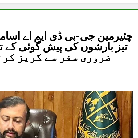
چئیرمین جی-بی ڈی ایم اے اسام
ضروری سفر سے گریز کرن