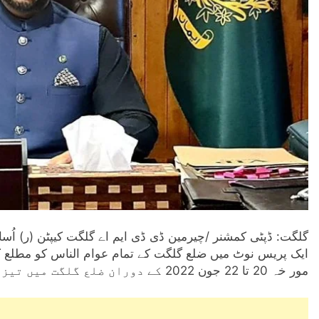
گلگت: ڈپٹی کمشنر /چیرمین ڈی ڈی ایم اے گلگت کیپٹن (ر) اُسا
ایک پریس نوٹ میں ضلع گلگت کے تمام عوام الناس کو مطلع 
مور خہ 20 تا 22 جون 2022 کے دوران ضلع گلگت میں تیز ہواوں کے ساتھ بارشوں کا امکان ہے۔