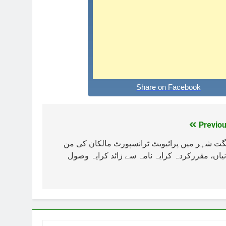
Share on Facebook
Previou
Post
navigation
گت شہر میں پرائیویٹ ٹرانسپورٹ مالکان کی من
نیاں، مقررکردہ کرایہ نامہ سے زائد کرایہ وصول