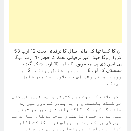
ان کا کہنا تھا کہ مالی سال کا ترقیاتی بجٹ 12 ارب 53
کروڈ ہوگا جبکہ غیر ترقیاتی بجٹ کا حجم 47 ارب ہوگا۔
پی ایس ڈی پی منصوبوں کے لیے 10 ارب جبکہ گندم
سبسڈی کے لیے 8 ارب روپے شامل ہونگے۔ 2 ارب
روپے اضافی رقم اس کے علاوہ بجٹ میں شامل
ہونگے۔
اگر علاقے کے بجٹ میں کٹوتی واپس نہیں لی گئی
تو گلگت بلتستان واپس پتھر کے دور میں چلا
جائے گا کیونکہ گلگت بلتستان میں جو ترقی
عمل ہے وہ جمود کا شکار ہوجائے گا۔ ہمارے پی
ایس ڈی پی کے بجٹ پر پچاس فیصد کا کٹ لگایا
گیا اس تمام تر صورتحال میں ہم عوام کو