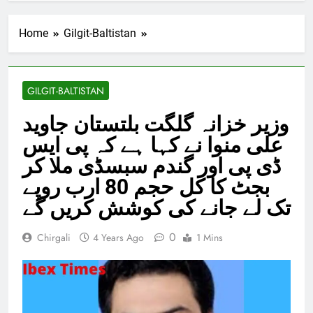
Home
Gilgit-Baltistan
GILGIT-BALTISTAN
وزیر خزانہ گلگت بلتستان جاوید
علی منوا نے کہا ہے کہ پی ایس
ڈی پی اور گندم سبسڈی ملا کر
بجٹ کا کل حجم 80 ارب روپے
تک لے جانے کی کوشش کریں گے
0
Chirgali
4 Years Ago
1 Mins