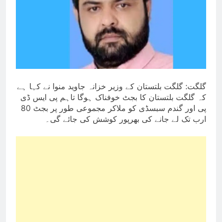
گلگت: گلگت بلتستان کے وزیر خزانہ جاوید منوا نے کہا ہے
کہ گلگت بلتستان کا بجٹ خوفناک ہوگا تاہم پی ایس ڈی
پی اور گندم سبسڈی کو ملاکر مجموعی طور پر بجٹ 80
ارب تک لے جانے کی بھرپور کوشش کی جائے گی۔