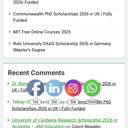
2026| Funded
Commonwealth PhD Scholarships 2026 in UK | Fully
Funded
MIT Free Online Courses 2025
Ruhr University DAAD Scholarship 2026 in Germany
|Master’s Degree
Recent Comments
Dr. Bano
on
Commonwealth PhD Scholarships 2026 in
UK | Fully Funded
Teklay Gebremariam Abay
on
Commonwealth PhD
10k
30k
50k
20000
Scholarships 2026 in UK | Fully Funded
University of Canberra Research Scholarship 2026 in
Australia – AMI Education
on
Czech Republic